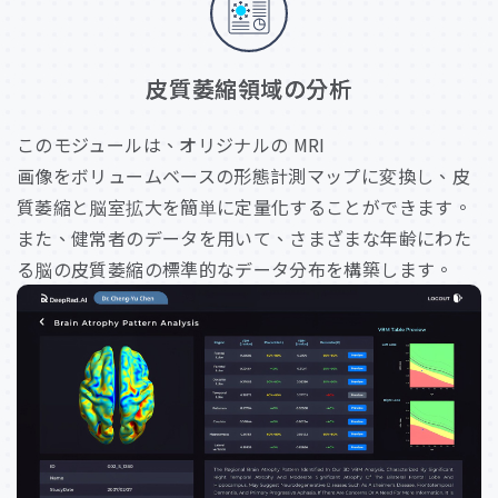
皮
質
萎
縮
領
域
の
分
析
このモジュールは、オリジナルの MRI
画像をボリュームベースの形態計測マップに変換し、皮
質萎縮と脳室拡大を簡単に定量化することができます。
また、健常者のデータを用いて、さまざまな年齢にわた
る脳の皮質萎縮の標準的なデータ分布を構築します。