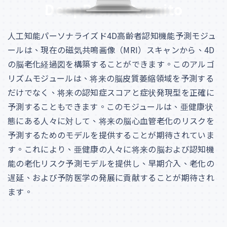
D
e
e
p
B
r
a
i
n
-
C
o
g
n
i
t
o
人工知能パーソナライズド4D高齢者認知機能予測モジュ
ールは、現在の磁気共鳴画像（MRI）スキャンから、4D
の脳老化経過図を構築することができます。このアルゴ
リズムモジュールは、将来の脳皮質萎縮領域を予測する
だけでなく、将来の認知症スコアと症状発現型を正確に
予測することもできます。このモジュールは、亜健康状
態にある人々に対して、将来の脳心血管老化のリスクを
予測するためのモデルを提供することが期待されていま
す。これにより、亜健康の人々に将来の脳および認知機
能の老化リスク予測モデルを提供し、早期介入、老化の
遅延、および予防医学の発展に貢献することが期待され
ます。