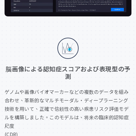
脳
画
像
に
よ
る
認
知
症
ス
コ
ア
お
よ
び
表
現
型
の
予
測
ゲノムや画像バイオマーカーなどの複数のデータを組み
合わせ、革新的なマルチモーダル・ディープラーニング
技術を用いて、正確で信頼性の高い疾患リスク評価モデ
ルを構築しました。このモデルは、将来の臨床的認知症
尺度
(CDR)