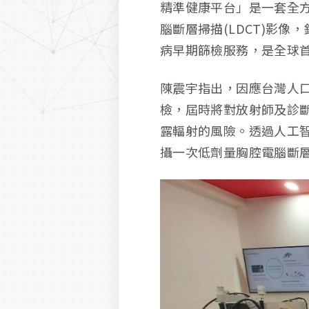
精準健康平台」是一套全方
腦斷層掃描(LDCT)影
病早期篩檢服務，是全球
陳震宇指出，因應台灣人
檢，屆時將對放射師及診
露輻射的風險。透過人工智
攝一次低劑量胸腔電腦斷