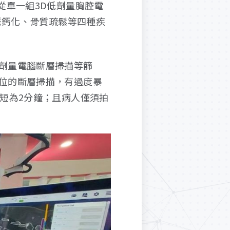
從單一組3D低劑量胸腔電
脈鈣化、骨質疏鬆等四種疾
劑量電腦斷層掃描等篩
位的斷層掃描，有過度暴
短為2分鐘；且病人僅須拍