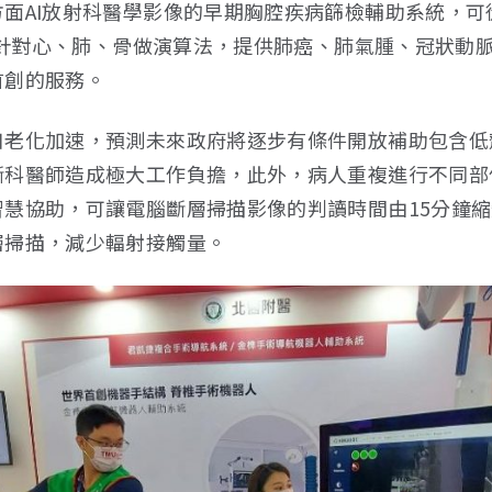
面AI放射科醫學影像的早期胸腔疾病篩檢輔助系統，可
像，針對心、肺、骨做演算法，提供肺癌、肺氣腫、冠狀動
首創的服務。
口老化加速，預測未來政府將逐步有條件開放補助包含低
斷科醫師造成極大工作負擔，此外，病人重複進行不同部
慧協助，可讓電腦斷層掃描影像的判讀時間由15分鐘縮
層掃描，減少輻射接觸量。