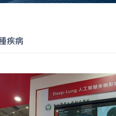
4種疾病
P
r
e
s
s
r
o
o
m