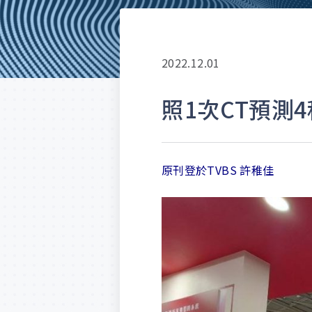
2022.12.01
照1次CT預測
原刊登於TVBS 許稚佳