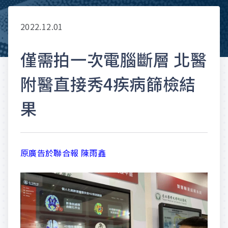
2022.12.01
僅需拍一次電腦斷層 北醫
附醫直接秀4疾病篩檢結
果
原廣告於聯合報 陳雨鑫
P
r
e
s
s
r
o
o
m