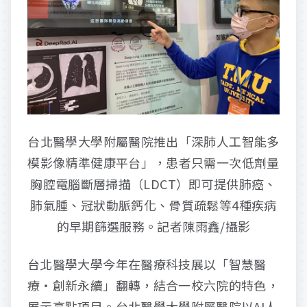
台北醫學大學附屬醫院推出「深肺人工智能多
模影像精準健康平台」，患者只需一次低劑量
胸腔電腦斷層掃描（LDCT）即可提供肺癌、
肺氣腫、冠狀動脈鈣化、骨質疏鬆等4種疾病
的早期篩選服務。記者陳雨鑫/攝影
台北醫學大學今年在醫療科技展以「智慧醫
療・創新永續」翻轉，結合一校六院的特色，
展示亮點項目。台北醫學大學附屬醫院以AI人